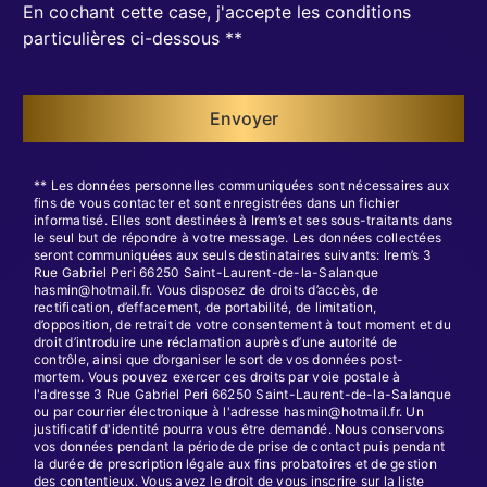
En cochant cette case, j'accepte les conditions
particulières ci-dessous **
Envoyer
** Les données personnelles communiquées sont nécessaires aux
fins de vous contacter et sont enregistrées dans un fichier
informatisé. Elles sont destinées à Irem’s et ses sous-traitants dans
le seul but de répondre à votre message. Les données collectées
seront communiquées aux seuls destinataires suivants: Irem’s 3
Rue Gabriel Peri 66250 Saint-Laurent-de-la-Salanque
hasmin@hotmail.fr. Vous disposez de droits d’accès, de
rectification, d’effacement, de portabilité, de limitation,
d’opposition, de retrait de votre consentement à tout moment et du
droit d’introduire une réclamation auprès d’une autorité de
contrôle, ainsi que d’organiser le sort de vos données post-
mortem. Vous pouvez exercer ces droits par voie postale à
l'adresse 3 Rue Gabriel Peri 66250 Saint-Laurent-de-la-Salanque
ou par courrier électronique à l'adresse hasmin@hotmail.fr. Un
justificatif d'identité pourra vous être demandé. Nous conservons
vos données pendant la période de prise de contact puis pendant
la durée de prescription légale aux fins probatoires et de gestion
des contentieux. Vous avez le droit de vous inscrire sur la liste