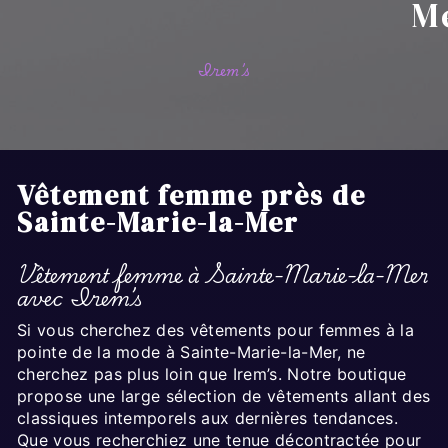
M
Irem’s
Vêtement femme près de
Sainte-Marie-la-Mer
Vêtement femme à Sainte-Marie-la-Mer
avec Irem’s
Si vous cherchez des vêtements pour femmes à la
pointe de la mode à Sainte-Marie-la-Mer, ne
cherchez pas plus loin que Irem’s. Notre boutique
propose une large sélection de vêtements allant des
classiques intemporels aux dernières tendances.
Que vous recherchiez une tenue décontractée pour