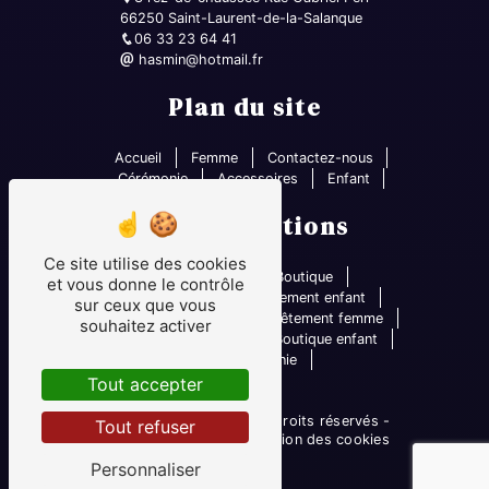
66250 Saint-Laurent-de-la-Salanque
06 33 23 64 41
hasmin@hotmail.fr
Plan du site
Accueil
Femme
Contactez-nous
Cérémonie
Accessoires
Enfant
Nos prestations
Ce site utilise des cookies
Robe mariage
Boutique
et vous donne le contrôle
Boutique femme
Vêtement enfant
sur ceux que vous
Prêt-à-porter femme
Vêtement femme
souhaitez activer
Prêt-à-porter enfant
Boutique enfant
Robe cérémonie
Tout accepter
©
Vistalid
- 2026 - Tous droits réservés -
Tout refuser
Mentions légales
-
Gestion des cookies
Personnaliser