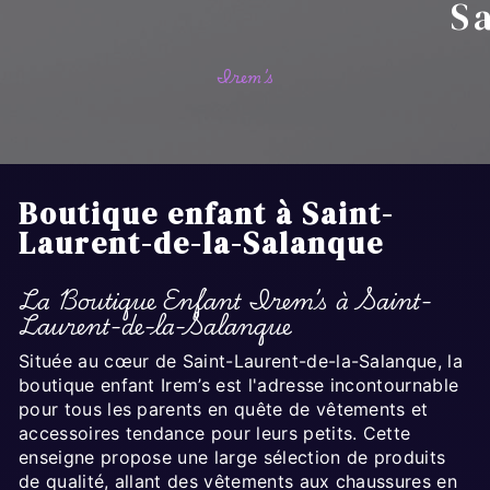
S
Irem’s
Boutique enfant à Saint-
Laurent-de-la-Salanque
La Boutique Enfant Irem’s à Saint-
Laurent-de-la-Salanque
Située au cœur de Saint-Laurent-de-la-Salanque, la
boutique enfant Irem’s est l'adresse incontournable
pour tous les parents en quête de vêtements et
accessoires tendance pour leurs petits. Cette
enseigne propose une large sélection de produits
de qualité, allant des vêtements aux chaussures en