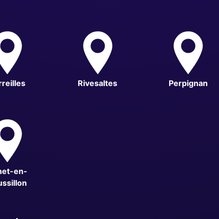
reilles
Rivesaltes
Perpignan
net-en-
ssillon