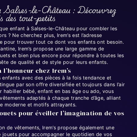
à Salses-le-Château : Découvrez
 des tout-petits
ique enfant à Salses-le-Château pour combler les
ors ? Ne cherchez plus, Irem’s est l’adresse
le pour trouver tout ce dont vos enfants ont besoin.
fantine, Irem’s propose une large gamme de
uets et bien plus encore pour répondre à toutes les
ête de qualité et de style pour leurs enfants.
 l’honneur chez Irem’s
os enfants avec des pièces à la fois tendance et
tingue par son offre diversifiée et toujours dans l’air
r habiller bébé, enfant en bas âge ou ado, vous
 vêtements adaptés à chaque tranche d’âge, alliant
pe moderne et motifs attrayants.
ouets pour éveiller l’imagination de vos
tion de vêtements, Irem’s propose également une
de jouets pour accompagner le quotidien de vos