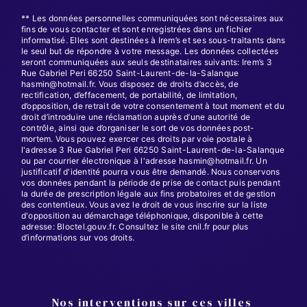
** Les données personnelles communiquées sont nécessaires aux
fins de vous contacter et sont enregistrées dans un fichier
informatisé. Elles sont destinées à Irem’s et ses sous-traitants dans
le seul but de répondre à votre message. Les données collectées
seront communiquées aux seuls destinataires suivants: Irem’s 3
Rue Gabriel Peri 66250 Saint-Laurent-de-la-Salanque
hasmin@hotmail.fr. Vous disposez de droits d’accès, de
rectification, d’effacement, de portabilité, de limitation,
d’opposition, de retrait de votre consentement à tout moment et du
droit d’introduire une réclamation auprès d’une autorité de
contrôle, ainsi que d’organiser le sort de vos données post-
mortem. Vous pouvez exercer ces droits par voie postale à
l'adresse 3 Rue Gabriel Peri 66250 Saint-Laurent-de-la-Salanque
ou par courrier électronique à l'adresse hasmin@hotmail.fr. Un
justificatif d'identité pourra vous être demandé. Nous conservons
vos données pendant la période de prise de contact puis pendant
la durée de prescription légale aux fins probatoires et de gestion
des contentieux. Vous avez le droit de vous inscrire sur la liste
d'opposition au démarchage téléphonique, disponible à cette
adresse:
Bloctel.gouv.fr
. Consultez le site cnil.fr pour plus
d’informations sur vos droits.
Nos interventions sur ces villes