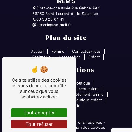
IREM’S
3 rez-de-chaussée Rue Gabriel Peri
66250 Saint-Laurent-de-la-Salanque
06 33 23 64 41
hasmin@hotmail.fr
Plan du site
Accueil
Femme
Contactez-nous
Cérémonie
Accessoires
Enfant
Nos prestations
Ce site utilise des cookies
Robe mariage
Boutique
et vous donne le contrôle
Boutique femme
Vêtement enfant
sur ceux que vous
Prêt-à-porter femme
Vêtement femme
souhaitez activer
Prêt-à-porter enfant
Boutique enfant
Robe cérémonie
Tout accepter
©
Vistalid
- 2026 - Tous droits réservés -
Tout refuser
Mentions légales
-
Gestion des cookies